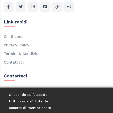
Link rapidi
Chi Siamo
Privacy Policy
Termini & Condizioni
Contattaci
Contattaci
Località Casa Corsini, 3 Frazione Granaglione
Cliccando su “Accetta
40046 Bologna
tutti i cookie”, l'utente
3473583262
accetta di memorizzare