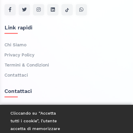
Link rapidi
Chi Siamo
Privacy Policy
Termini & Condizioni
Contattaci
Contattaci
Località Casa Corsini, 3 Frazione Granaglione
Cliccando su “Accetta
40046 Bologna
tutti i cookie”, l'utente
3473583262
accetta di memorizzare